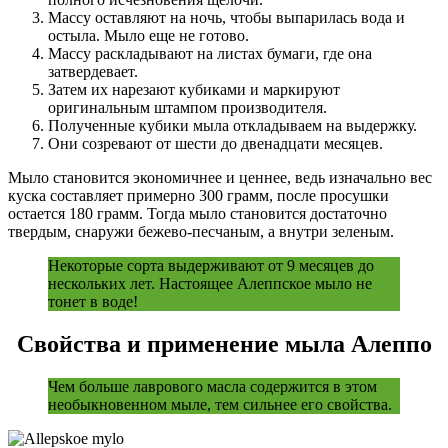
Массу оставляют на ночь, чтобы выпарилась вода и
остыла. Мыло еще не готово.
Массу раскладывают на листах бумаги, где она
затвердевает.
Затем их нарезают кубиками и маркируют
оригинальным штампом производителя.
Полученные кубики мыла откладываем на выдержку.
Они созревают от шести до двенадцати месяцев.
Мыло становится экономичнее и ценнее, ведь изначально вес
куска составляет примерно 300 грамм, после просушки
остается 180 грамм. Тогда мыло становится достаточно
твердым, снаружи бежево-песчаным, а внутри зеленым.
Некоторые сорта выдерживают от 9 месяцев до
нескольких лет. Настоящее Алеппское мыло не
тонет в воде!
Свойства и применение мыла Алеппо
Чем больше лаврового масла содержится в этом
необыкновенном мыле, тем сильнее его свойства.