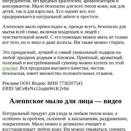
ингредиентов, без вредных красителей, ароматизаторов и
консервантов. Мыло безопасно для всех типов кожи, как для
детей, так и для взрослых. Его оценят все, кто
придерживается натуральной заботе и простоте.
Алеппское мыло превосходно и, прежде всего, безопасно для
мытья всей семьи, включая младенцев и людей с
чувствительной кожей. С его помощью можно мыть не только
все тело, но и лицо и даже волосы. Им также можно стирать.
Это прекрасный, лучший и самый уникальный подарок на
любой праздник родным и близким. Приятный, ароматный,
полезный и востребованный сувенир можно купить по этой
ссылке
. Вся продукция высокого качества, чистая,
безопасная, имеет множество положительных отзывов.
Реклама ООО Яндекс ИНН 7736207543
ERID 5jtCeReNx12oajmWcK2vhtr
Алеппское мыло для лица — видео
Натуральный продукт для ухода за любым типом кожи, а
особенно за проблем, склонной к высыпаниям, раздражению,
покраснению. Мыло нежно и деликатно очищает и
восстанавливает любую кожу. Им можно умываться, снимать