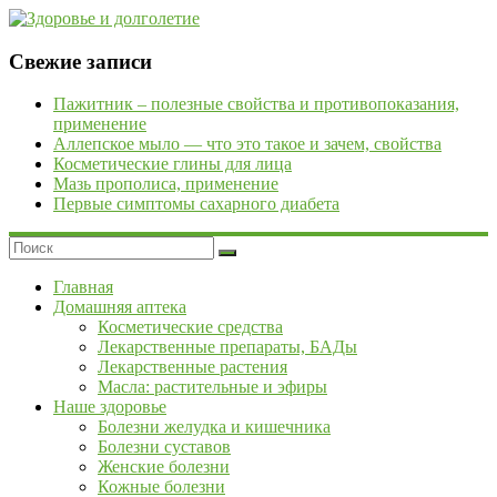
Skip
to
content
Здоровье
Свежие записи
и
Пажитник – полезные свойства и противопоказания,
долголетие
применение
Аллепское мыло — что это такое и зачем, свойства
Рецепты
Косметические глины для лица
народной
Мазь прополиса, применение
медицины.
Первые симптомы сахарного диабета
Сайт
о
профилактике
и
Главная
лечении
Домашняя аптека
заболеваний.
Косметические средства
Статьи
Лекарственные препараты, БАДы
о
Лекарственные растения
современных
Масла: растительные и эфиры
и
Наше здоровье
народных
Болезни желудка и кишечника
методах
Болезни суставов
лечения.
Женские болезни
Правила
Кожные болезни
сбора