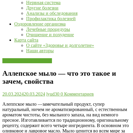
Нервная система
и
Другие болезни
заготовки
Анализы и обследования
лечебных
Профилактика болезней
трав,
Оздоровление организма
рецепты,
Лечебные процедуры
и
Очищение и похудение
многое
Карта сайта
другое…
О сайте «Здоровье и долголетие»
Наши авторы
Косметические средства
Аллепское мыло — что это такое и
зачем, свойства
20.03.2024
20.03.2024
lyud30
0 Комментариев
Алеппское мыло —замечательный продукт, супер
натуральный, ничем не ароматизированный, с естественным
ароматом чистоты, без мыльного запаха, на вид немного
пресное. Изготавливается по традиционному, оригинальному
рецепту, содержит всего четыре ингредиента. В основном это
оливковое и лавровое масло. Мыло ценится во всем мире за