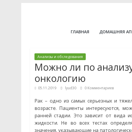
Skip
to
content
Здоровье
ГЛАВНАЯ
ДОМАШНЯЯ АП
и
долголетие
Анализы и обследования
Можно ли по анализ
Рецепты
онкологию
народной
медицины.
05.11.2019
lyud30
0 Комментариев
Сайт
о
Рак – одно из самых серьезных и тяже
профилактике
возрасте. Пациенты интересуются, мо
и
ранней стадии. Это зависит от вида и
лечении
жидкости. Не во всех тестах опреде
заболеваний.
значения, указывающие на патологическо