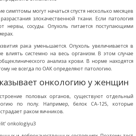
кие симптомы могут начаться спустя несколько месяцев
 разрастания злокачественной ткани. Если патология
ют нервы, сосуды. Опухоль питается поступающими
мерах.
звития рака уменьшается. Опухоль увеличивается в
е влиять системно на весь организм. В этом случае
бщеклинического анализа крови. В норме находятся
тому не всегда по ОАК определяют патологию.
оказывает онкологию у женщин
строение половых органов, существуют отдельный
огию по полу. Например, белок CA-125, которые
 страдает раком яичников.
венных и доброкачественных состояниях. Поэтому тест