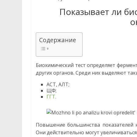
Статьи
Показывает ли би
о
современных
о
и
народных
Содержание
методах
лечения.
Правила
сбора
Биохимический тест определяет фермент
и
других органов. Среди них выделяют таки
заготовки
лечебных
АСТ, АЛТ;
ЩФ;
трав,
ГГТ
.
рецепты,
и
многое
другое…
Повышение большинства показателей н
Они действительно могут увеличиваться 