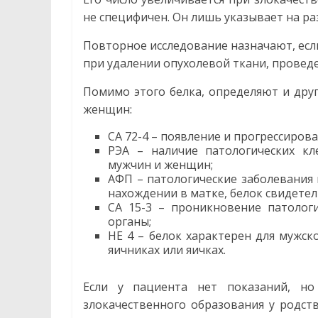
не специфичен. Он лишь указывает на ра
Повторное исследование назначают, если
при удалении опухолевой ткани, провед
Помимо этого белка, определяют и дру
женщин:
CA 72-4 – появление и прогрессиров
РЭА – наличие патологических кл
мужчин и женщин;
АФП – патологические заболевания 
нахождении в матке, белок свидете
CA 15-3 – проникновение патологи
органы;
HE 4 – белок характерен для мужск
яичниках или яичках.
Если у пациента нет показаний, но
злокачественного образования у родст