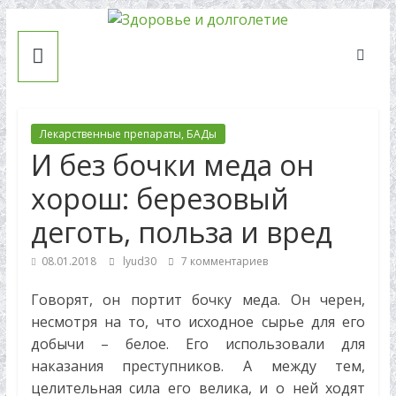
Skip
Здоровье
to
content
и
долголетие
Лекарственные препараты, БАДы
И без бочки меда он
Рецепты
хорош: березовый
народной
деготь, польза и вред
медицины.
Сайт
08.01.2018
lyud30
7 комментариев
о
профилактике
Говорят, он портит бочку меда. Он черен,
и
несмотря на то, что исходное сырье для его
лечении
добычи – белое. Его использовали для
заболеваний.
наказания преступников. А между тем,
Статьи
целительная сила его велика, и о ней ходят