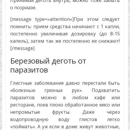
Принимая деготь внутрь, можно тоже забыть
о псориазе.
[message type=»attention»]При этом следует
помнить: прием средства начинают с 1 капли,
постепенно увеличивая дозировку (до 8-15
капель), затем так же постепенно ее снижают!
[/message]
Березовый деготь от
паразитов
Глистные заболевания давно перестали быть
«болезнью грязных рук». Подхватить
паразитов можно в любом кафе или
ресторане, поев плохо обработанное мясо или
непромытые фрукты. Даже через
водопроводную воду глистов легко
«поймать». А уж если в доме живут животные,