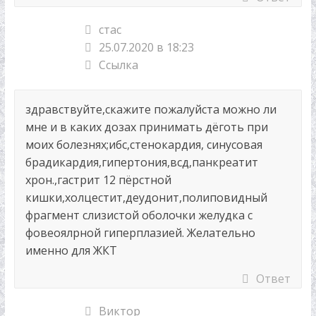
стас
25.07.2020 в 18:23
Ссылка
здравствуйте,скажите пожалуйста можно ли
мне и в каких дозах принимать дёготь при
моих болезнях;ибс,стенокардия, синусовая
брадикардия,гипертония,всд,панкреатит
хрон.,гастрит 12 пёрстной
кишки,холцестит,деудонит,полиповидный
фрагмент слизистой оболочки желудка с
фовеоялрной гиперплазией. Желательно
именно для ЖКТ
Ответ
Виктор