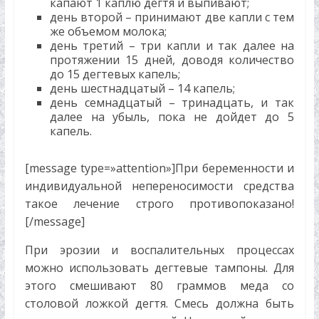
капают 1 каплю дегтя и выпивают;
день второй – принимают две капли с тем
же объемом молока;
день третий – три капли и так далее на
протяжении 15 дней, доводя количество
до 15 дегтевых капель;
день шестнадцатый – 14 капель;
день семнадцатый – тринадцать, и так
далее на убыль, пока не дойдет до 5
капель.
[message type=»attention»]При беременности и
индивидуальной непереносимости средства
такое лечение строго противопоказано!
[/message]
При эрозии и воспалительных процессах
можно использовать дегтевые тампоны. Для
этого смешивают 80 граммов меда со
столовой ложкой дегтя. Смесь должна быть