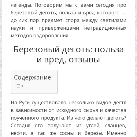
о
легенды. Поговорим мы с вами сегодня про
современных
березовый деготь, польза и вред которого —
и
до сих пор предмет спора между светилами
народных
науки и приверженцами нетрадиционных
методах
методов оздоровления.
лечения.
Правила
Березовый деготь: польза
сбора
и вред, отзывы
и
заготовки
лечебных
Содержание
трав,
рецепты,
и
На Руси существовало несколько видов дегтя
многое
в зависимости от исходного сырья и качества
другое…
поученного продукта. Из чего делают деготь?
Сегодня его получают из углей, сланцев,
нефти, а так же сосны и березы. Именно