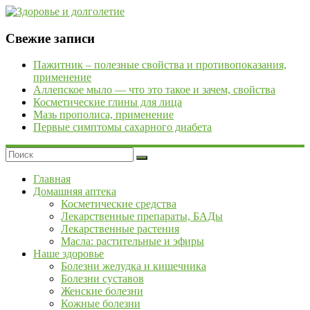
Skip
to
content
Здоровье
Свежие записи
и
Пажитник – полезные свойства и противопоказания,
долголетие
применение
Аллепское мыло — что это такое и зачем, свойства
Рецепты
Косметические глины для лица
народной
Мазь прополиса, применение
медицины.
Первые симптомы сахарного диабета
Сайт
о
профилактике
и
Главная
лечении
Домашняя аптека
заболеваний.
Косметические средства
Статьи
Лекарственные препараты, БАДы
о
Лекарственные растения
современных
Масла: растительные и эфиры
и
Наше здоровье
народных
Болезни желудка и кишечника
методах
Болезни суставов
лечения.
Женские болезни
Правила
Кожные болезни
сбора