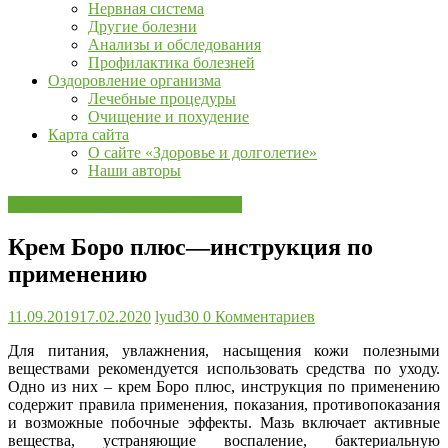
Нервная система
и
Другие болезни
заготовки
Анализы и обследования
лечебных
Профилактика болезней
трав,
Оздоровление организма
рецепты,
Лечебные процедуры
и
Очищение и похудение
многое
Карта сайта
другое…
О сайте «Здоровье и долголетие»
Наши авторы
Лекарственные препараты, БАДы
Крем Боро плюс—инструкция по
применению
11.09.2019
17.02.2020
lyud30
0 Комментариев
Для питания, увлажнения, насыщения кожи полезными
веществами рекомендуется использовать средства по уходу.
Одно из них – крем Боро плюс, инструкция по применению
содержит правила применения, показания, противопоказания
и возможные побочные эффекты. Мазь включает активные
вещества, устраняющие воспаление, бактериальную