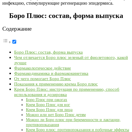
инфекцию, стимулирующие регенерацию эпидермиса.
Боро Плюс: состав, форма выпуска
Содержание
Боро Плюс: состав, форма выпуска
Чем отличается Боро плюс зеленый от фиолетового, какой
лучше
Фармакологическое действие
Фармакодинамика и фармакокинетика
От чего помогает Боро Плюс
Показания к применению крема Боро плюс
Крем Боро Плюс: инструкция по применению, способ
использования и дозировка
Боро Плюс при ожогах
Крем Боро Плюс для ног
Крем Боро Плюс для лица
Можно или нет Боро Плюс детям
Можно ли Боро плюс при беременности и лактации,
противопоказания
Крем Боро плюс: противопоказания и побочные эффекты