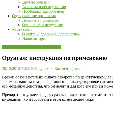
Другие болезни
и
Анализы и обследования
заготовки
Профилактика болезней
лечебных
Оздоровление организма
трав,
Лечебные процедуры
рецепты,
Очищение и похудение
и
Карта сайта
многое
О сайте «Здоровье и долголетие»
другое…
Наши авторы
Лекарственные препараты, БАДы
Орунгал: инструкция по применению
30.12.2018
17.02.2020
lyud30
0 Комментариев
Врачей обязывают выписывать лекарства по действующему веще
таким названием тьма, а ещё много таких, где торговое наи
его механизм действия, что он лечит и для кого его приём може
Препарат выпускается в двух разных видах, которые имеют отл
инфекцией, но и здоровым в этом плане людям тоже.