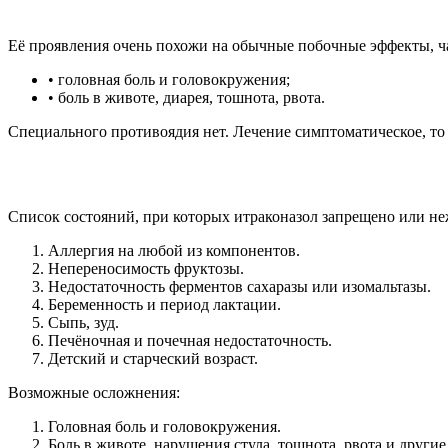
Её проявления очень похожи на обычные побочные эффекты, ч
• головная боль и головокружения;
• боль в животе, диарея, тошнота, рвота.
Специального противоядия нет. Лечение симптоматическое, то
Список состояний, при которых итраконазол запрещено или не
Аллергия на любой из компонентов.
Непереносимость фруктозы.
Недостаточность ферментов сахаразы или изомальтазы.
Беременность и период лактации.
Сыпь, зуд.
Печёночная и почечная недостаточность.
Детский и старческий возраст.
Возможные осложнения:
Головная боль и головокружения.
Боль в животе, нарушения стула, тошнота, рвота и други