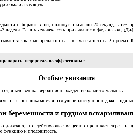
урса около 3 месяцев.
идкости набирают в рот, полощут примерно 20 секунд, затем п
-2 недели. Если у человека есть привыкание к флуконазолу (Ди
ывается как 5 мг препарата на 1 кг массы тела на 2 приёма. 
препараты недорогие, но эффективные
Особые указания
ться, иначе велика вероятность рождения больного малыша.
ни имеют разные показания и разную биодоступность даже в один
ри беременности и грудном вскармливан
о доказано, что действующее вещество проникает через пла
ую функцию и плодовитость.