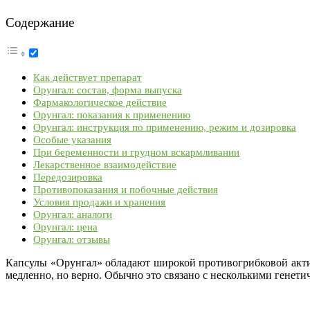
Содержание
Как действует препарат
Орунгал: состав, форма выпуска
Фармакологическое действие
Орунгал: показания к применению
Орунгал: инструкция по применению, режим и дозировка
Особые указания
При беременности и грудном вскармливании
Лекарственное взаимодействие
Передозировка
Противопоказания и побочные действия
Условия продажи и хранения
Орунгал: аналоги
Орунгал: цена
Орунгал: отзывы
Капсулы «Орунгал» обладают широкой противогрибковой актив
медленно, но верно. Обычно это связано с несколькими генет