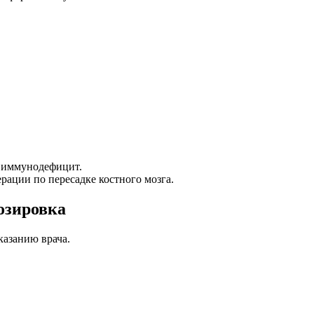
х иммунодефицит.
рации по пересадке костного мозга.
озировка
казанию врача.