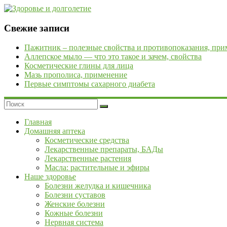
Skip
to
content
Здоровье
Свежие записи
и
Пажитник – полезные свойства и противопоказания, пр
долголетие
Аллепское мыло — что это такое и зачем, свойства
Косметические глины для лица
Рецепты
Мазь прополиса, применение
народной
Первые симптомы сахарного диабета
медицины.
Сайт
о
профилактике
Главная
и
Домашняя аптека
лечении
Косметические средства
заболеваний.
Лекарственные препараты, БАДы
Статьи
Лекарственные растения
о
Масла: растительные и эфиры
современных
Наше здоровье
и
Болезни желудка и кишечника
народных
Болезни суставов
методах
Женские болезни
лечения.
Кожные болезни
Правила
Нервная система
сбора