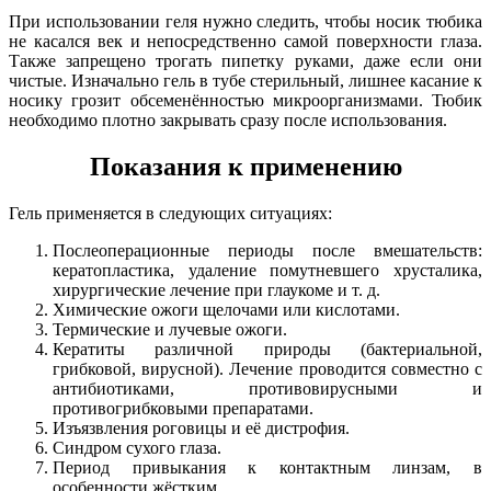
При использовании геля нужно следить, чтобы носик тюбика
не касался век и непосредственно самой поверхности глаза.
Также запрещено трогать пипетку руками, даже если они
чистые. Изначально гель в тубе стерильный, лишнее касание к
носику грозит обсеменённостью микроорганизмами. Тюбик
необходимо плотно закрывать сразу после использования.
Показания к применению
Гель применяется в следующих ситуациях:
Послеоперационные периоды после вмешательств:
кератопластика, удаление помутневшего хрусталика,
хирургические лечение при глаукоме и т. д.
Химические ожоги щелочами или кислотами.
Термические и лучевые ожоги.
Кератиты различной природы (бактериальной,
грибковой, вирусной). Лечение проводится совместно с
антибиотиками, противовирусными и
противогрибковыми препаратами.
Изъязвления роговицы и её дистрофия.
Синдром сухого глаза.
Период привыкания к контактным линзам, в
особенности жёстким.