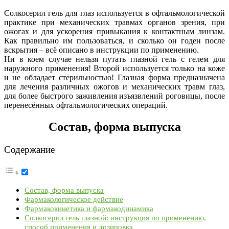
Солкосерил гель для глаз используется в офтальмологической
практике при механических травмах органов зрения, при
ожогах и для ускорения привыкания к контактным линзам.
Как правильно им пользоваться, и сколько он годен после
вскрытия – всё описано в инструкции по применению.
Ни в коем случае нельзя путать глазной гель с гелем для
наружного применения! Второй используется только на коже
и не обладает стерильностью! Глазная форма предназначена
для лечения различных ожогов и механических травм глаз,
для более быстрого заживления изъязвлений роговицы, после
перенесённых офтальмологических операций.
Состав, форма выпуска
Содержание
Состав, форма выпуска
Фармакологическое действие
Фармакокинетика и фармакодинамика
Солкосерил гель глазной: инструкция по применению,
способ применения и дозировка