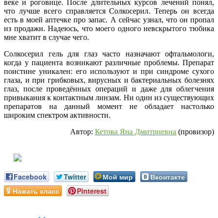
веке и роговице. После длительных курсов лечений понял,
что лучше всего справляется Солкосерил. Теперь он всегда
есть в моей аптечке про запас. А сейчас узнал, что он пропал
из продажи. Надеюсь, что моего одного невскрытого тюбика
мне хватит в случае чего.
Солкосерил гель для глаз часто назначают офтальмологи,
когда у пациента возникают различные проблемы. Препарат
поистине уникален: его используют и при синдроме сухого
глаза, и при грибковых, вирусных и бактериальных болезнях
глаз, после проведённых операций и даже для облегчения
привыкания к контактным линзам. Ни один из существующих
препаратов на данный момент не обладает настолько
широким спектром активности.
Автор:
Кетова Яна Дмитриевна
(провизор)
Facebook
Twitter
Мой мир
Вконтакте
Нажать класс
Pinterest