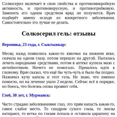
Солкосерил включает в свои свойства и противомикробную
активность, и противовирусную, и противогрибковую.
Заменить его одним средством вряд ли получится. Врач
подберёт замену исходя из конкретного заболевания.
Самостоятельно это лучше не делать.
Солкосерил гель: отзывы
Вероника, 23 года, г. Сыктывкар:
Месяц назад появились какие-то язвочки на нижнем веке,
сначала на одном глазу, потом перешло на другой. Пыталась
лечить народными средствами, потом в аптеке купила мази с
антибиотиком. Ничего не помогало. Пришлось идти к
глазному. Врач сказал, что ещё бы чуть-чуть и было бы поздно.
Назначил кучу капель и этот гель. Не знаю, что именно
помогло, но на лечение ушло 2 недели. Сейчас всё в порядке,
но боюсь, что болезнь снова проявит себя.
Глеб, 30 лет, г. Мурманск:
Часто страдаю заболеваниями глаз, это прям напасть какая-то,
самое слабое место. То синдром сухого глаза, то линзы
натирают, то ветка по глазам попала и оставила царапину на