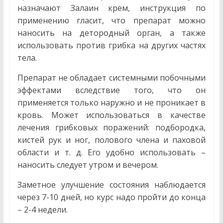
о
назначают Залаин крем, инструкция по
современных
применению гласит, что препарат можно
и
наносить на детородный орган, а также
народных
использовать против грибка на других частях
методах
тела.
лечения.
Правила
Препарат не обладает системными побочными
сбора
эффектами вследствие того, что он
и
применяется только наружно и не проникает в
заготовки
кровь. Может использоваться в качестве
лечебных
лечения грибковых поражений: подбородка,
трав,
кистей рук и ног, полового члена и паховой
рецепты,
области и т. д. Его удобно использовать –
и
наносить следует утром и вечером.
многое
другое…
Заметное улучшение состояния наблюдается
через 7-10 дней, но курс надо пройти до конца
– 2-4 недели.