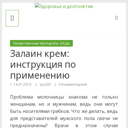
Skip
Здоровье
to
content
и
долголетие
Лекарственные препараты, БАДы
Залаин крем:
Рецепты
инструкция по
народной
применению
медицины.
Сайт
14.01.2019
lyud30
0 Комментариев
о
профилактике
Проблема молочницы знакома не только
и
женщинам, но и мужчинам, ведь они могут
лечении
быть носителями грибков. Что же делать, ведь
заболеваний.
для представителей мужского пола свечи не
Статьи
предназначены? Врачи в этом случае