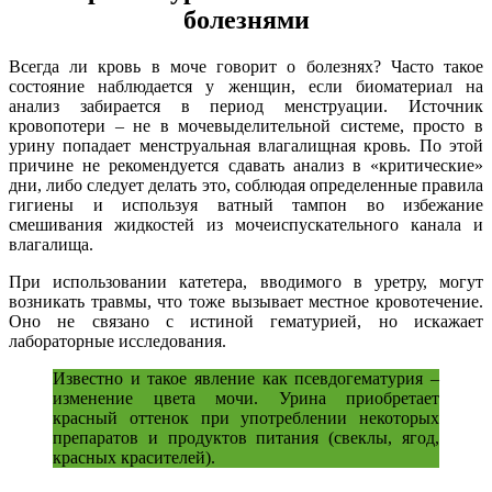
болезнями
Всегда ли кровь в моче говорит о болезнях? Часто такое
состояние наблюдается у женщин, если биоматериал на
анализ забирается в период менструации. Источник
кровопотери – не в мочевыделительной системе, просто в
урину попадает менструальная влагалищная кровь. По этой
причине не рекомендуется сдавать анализ в «критические»
дни, либо следует делать это, соблюдая определенные правила
гигиены и используя ватный тампон во избежание
смешивания жидкостей из мочеиспускательного канала и
влагалища.
При использовании катетера, вводимого в уретру, могут
возникать травмы, что тоже вызывает местное кровотечение.
Оно не связано с истиной гематурией, но искажает
лабораторные исследования.
Известно и такое явление как псевдогематурия –
изменение цвета мочи. Урина приобретает
красный оттенок при употреблении некоторых
препаратов и продуктов питания (свеклы, ягод,
красных красителей).