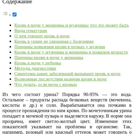
Содержание
Кровь в моче у женщины и мужчины: что это может быть
Виды гематурии
О чем говорит кровь в моче
Кровь в урине не связанная с болезнями
Причины появления крови в почках у мужчин
Кровь в моче у мужчины и женщины в пожилом возрасте
Причины крови в моче у женщины
Кровь в моче у ребенка
Методы диагностики
Симптомы каких заболеваний вызывают кровь в моче
Возможные последствия наличия крови в моче
Что делать, если моча с кровью
Из чего состоит урина? Порядка 90-95% — это вода.
Остальное – продукты распада белковых веществ (мочевина,
кислоты и др.) и соли. Вырабатывается она почками в
процессе прохождения по ним крови. По мочеточникам урина
попадает в мочевой пузырь и выделяется наружу. В норме она
прозрачна, имеет светло-желтый цвет. Изменение этих
показателей указывает на проблемы в организме. Так,
например, розовый или красный оттенок может говорить о