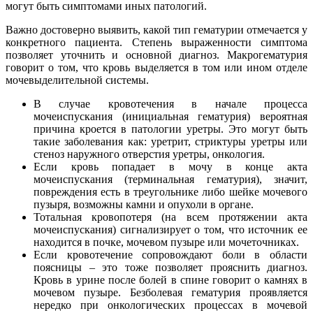
могут быть симптомами иных патологий.
Важно достоверно выявить, какой тип гематурии отмечается у
конкретного пациента. Степень выраженности симптома
позволяет уточнить и основной диагноз. Макрогематурия
говорит о том, что кровь выделяется в том или ином отделе
мочевыделительной системы.
В случае кровотечения в начале процесса
мочеиспускания (инициальная гематурия) вероятная
причина кроется в патологии уретры. Это могут быть
такие заболевания как: уретрит, стриктуры уретры или
стеноз наружного отверстия уретры, онкология.
Если кровь попадает в мочу в конце акта
мочеиспускания (терминальная гематурия), значит,
повреждения есть в треугольнике либо шейке мочевого
пузыря, возможны камни и опухоли в органе.
Тотальная кровопотеря (на всем протяжении акта
мочеиспускания) сигнализирует о том, что источник ее
находится в почке, мочевом пузыре или мочеточниках.
Если кровотечение сопровождают боли в области
поясницы – это тоже позволяет прояснить диагноз.
Кровь в урине после болей в спине говорит о камнях в
мочевом пузыре. Безболевая гематурия проявляется
нередко при онкологических процессах в мочевой