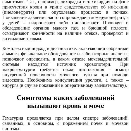
симптомов. Так, например, лихорадка и тахикардия на фоне
присутствия крови в урине свидетельствуют об инфекции
(пиелонефрите) или опухолевых процессах в почках.
Повышение давления часто сопровождает гломерулонефрит, а
у детей – гидронефроз либо пиелонефрит. Проводят и
обследование органов малого таза и брюшной полости,
осматривают конечности на наличие отеков, проверяют и
возможные травмы.
Комплексный подход в диагностике, включающий собранный
анамнез, физикальное обследование и лабораторные анализы,
позволяют определить, в каком отделе мочевыделительной
системы находится источник кровопотери. При
макрогематурии требуется также цистоскопия – осмотр
внутренней поверхности мочевого пузыря при помощи
эндоскопа. Необходима консультация уролога, а также –
хирурга (в случае показаний к оперативному вмешательству).
Симптомы каких заболеваний
вызывают кровь в моче
Гематурия проявляется при целом спектре заболеваний,
связанных, в основном, с поражением почек и мочевой
системы: