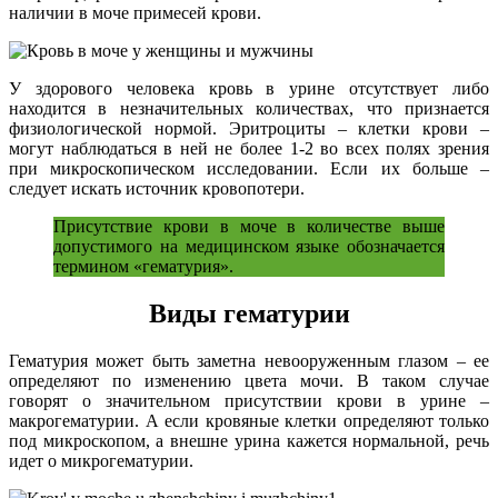
наличии в моче примесей крови.
У здорового человека кровь в урине отсутствует либо
находится в незначительных количествах, что признается
физиологической нормой. Эритроциты – клетки крови –
могут наблюдаться в ней не более 1-2 во всех полях зрения
при микроскопическом исследовании. Если их больше –
следует искать источник кровопотери.
Присутствие крови в моче в количестве выше
допустимого на медицинском языке обозначается
термином «гематурия».
Виды гематурии
Гематурия может быть заметна невооруженным глазом – ее
определяют по изменению цвета мочи. В таком случае
говорят о значительном присутствии крови в урине –
макрогематурии. А если кровяные клетки определяют только
под микроскопом, а внешне урина кажется нормальной, речь
идет о микрогематурии.