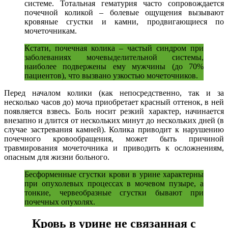
системе. Тотальная гематурия часто сопровождается
почечной коликой – болевые ощущения вызывают
кровяные сгустки и камни, продвигающиеся по
мочеточникам.
Кстати, почечная колика – частый синдром при
заболеваниях мочевыделительной системы,
наиболее подвержены ему мужчины (до 70%
пациентов), что вызвано узкостью мочеточников.
Перед началом колики (как непосредственно, так и за
несколько часов до) моча приобретает красный оттенок, в ней
появляется взвесь. Боль носит резкий характер, начинается
внезапно и длится от нескольких минут до нескольких дней (в
случае застревания камней). Колика приводит к нарушению
почечного кровообращения, может быть причиной
травмирования мочеточника и приводить к осложнениям,
опасным для жизни больного.
Бесформенные сгустки крови в урине характерны
при опухолевых процессах в мочевом пузыре, а
тонкие, червеобразные сгустки бывают при
почечных опухолях.
Кровь в урине не связанная с