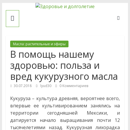
Skip
Здоровье
to
content
и
долголетие
Масла: растительные и эфиры
В помощь нашему
Рецепты
здоровью: польза и
народной
вред кукурузного масла
медицины.
Сайт
30.07.2018
lyud30
0 Комментариев
о
профилактике
Кукуруза – культура древняя, вероятнее всего,
и
впервые ее культивированием занялись на
лечении
территории сегодняшней Мексики, и
заболеваний.
датируется начало выращивания почти 12
Статьи
тысячелетиями назад. Кукурузная лихорадка