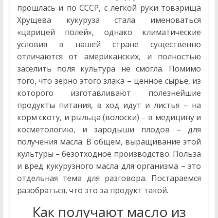
о
прошлась и по СССР, с легкой руки товарища
современных
Хрущева кукуруза стала именоваться
и
«царицей полей», однако климатические
народных
условия в нашей стране существенно
методах
отличаются от американских, и полностью
лечения.
заселить поля культура не смогла. Помимо
Правила
того, что зерно этого злака – ценное сырье, из
сбора
которого изготавливают полезнейшие
и
продукты питания, в ход идут и листья – на
заготовки
корм скоту, и рыльца (волоски) – в медицину и
лечебных
косметологию, и зародыши плодов – для
трав,
рецепты,
получения масла. В общем, выращивание этой
и
культуры – безотходное производство. Польза
многое
и вред кукурузного масла для организма – это
другое…
отдельная тема для разговора. Постараемся
разобраться, что это за продукт такой.
Как получают масло из